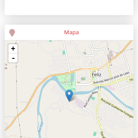
Mapa
+
-