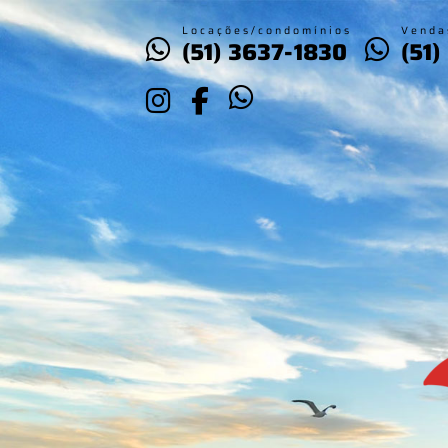
Locações/condomínios
Venda
(51) 3637-1830
(51)