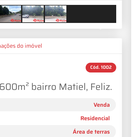
Next
mações do imóvel
Cód.
1002
00m² bairro Matiel, Feliz.
Venda
Residencial
Área de terras