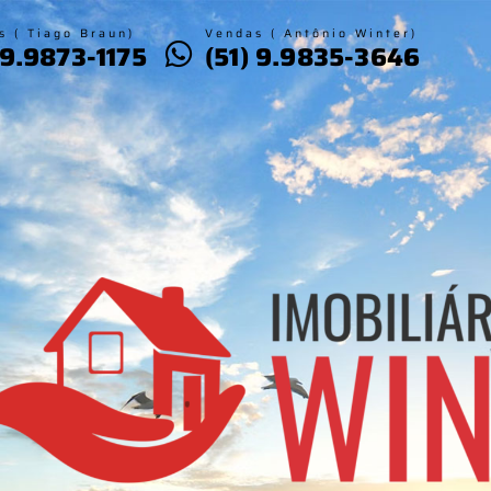
s ( Tiago Braun)
Vendas ( Antônio Winter)
 9.9873-1175
(51) 9.9835-3646