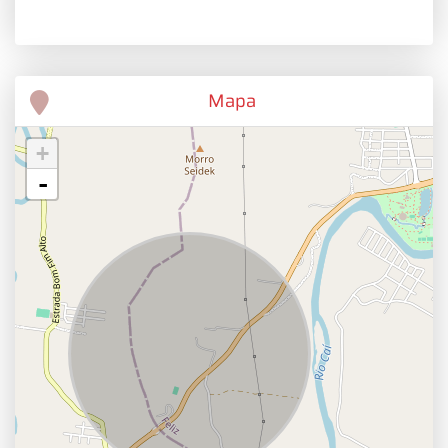
Mapa
+
-