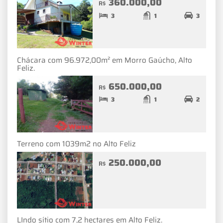
360.000,00
R$
3
1
3
Chácara com 96.972,00m² em Morro Gaúcho, Alto
Feliz.
650.000,00
R$
3
1
2
Terreno com 1039m2 no Alto Feliz
250.000,00
R$
LIndo sítio com 7,2 hectares em Alto Feliz.