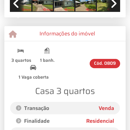
Previous
Next
Informações do imóvel
3 quartos
1 banh.
Cód.
0809
1 Vaga coberta
Casa 3 quartos
Transação
Venda
Finalidade
Residencial