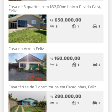
Casa de 3 quartos com 182,00m² bairro Picada Cará,
Feliz.
650.000,00
R$
3
1
2
Casa no Arroio Feliz
160.000,00
R$
3
1
1
Casa térrea de 3 dormitórios em Escadinhas, Feliz.
280.000,00
R$
3
1
3